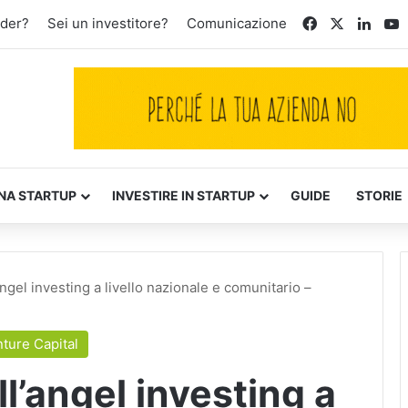
Facebook
X
Linke
Y
nder?
Sei un investitore?
Comunicazione
NA STARTUP
INVESTIRE IN STARTUP
GUIDE
STORIE
angel investing a livello nazionale e comunitario –
ture Capital
ll’angel investing a