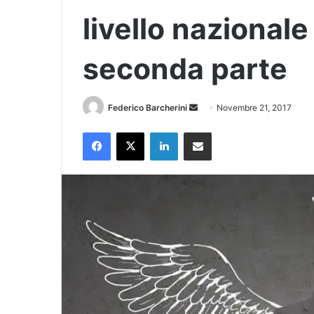
livello nazionale
seconda parte
Invia
Federico Barcherini
Novembre 21, 2017
un'email
Facebook
X
LinkedIn
Condividi via Email