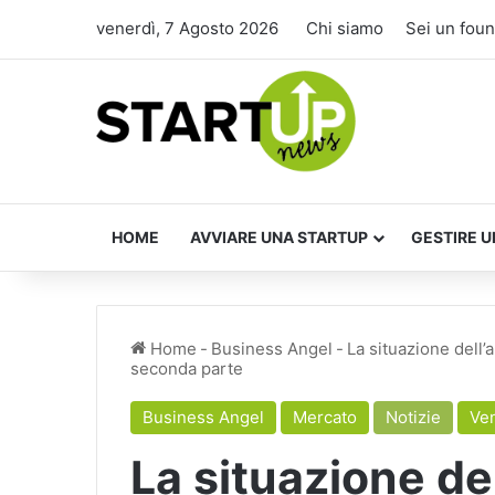
venerdì, 7 Agosto 2026
Chi siamo
Sei un fou
HOME
AVVIARE UNA STARTUP
GESTIRE U
Home
-
Business Angel
-
La situazione dell’
seconda parte
Business Angel
Mercato
Notizie
Ven
La situazione de