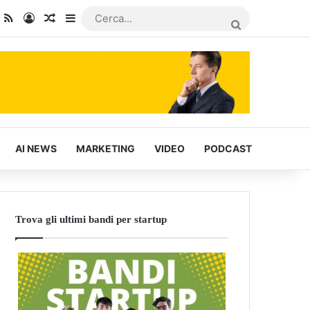
dIn
ou Tube
RSS
Accedi
Articoli Casuali
Barra laterale
CERCA...
AI NEWS
MARKETING
VIDEO
PODCAST
Trova gli ultimi bandi per startup