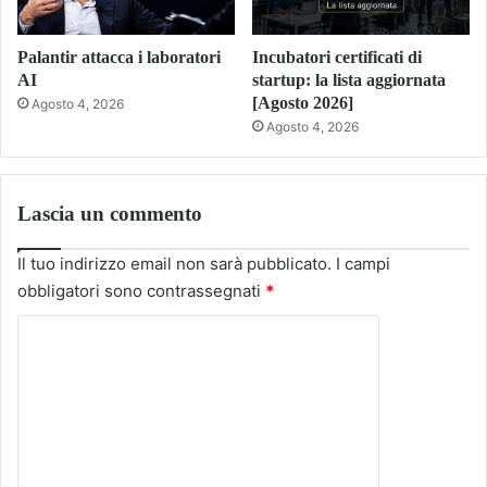
Palantir attacca i laboratori
Incubatori certificati di
AI
startup: la lista aggiornata
[Agosto 2026]
Agosto 4, 2026
Agosto 4, 2026
Lascia un commento
Il tuo indirizzo email non sarà pubblicato.
I campi
obbligatori sono contrassegnati
*
C
o
m
m
e