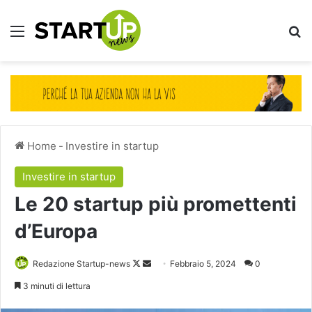
Menu
Ce
Home
-
Investire in startup
Investire in startup
Le 20 startup più promettenti
d’Europa
Follow
Invia
Redazione Startup-news
Febbraio 5, 2024
0
on
un'email
3 minuti di lettura
X