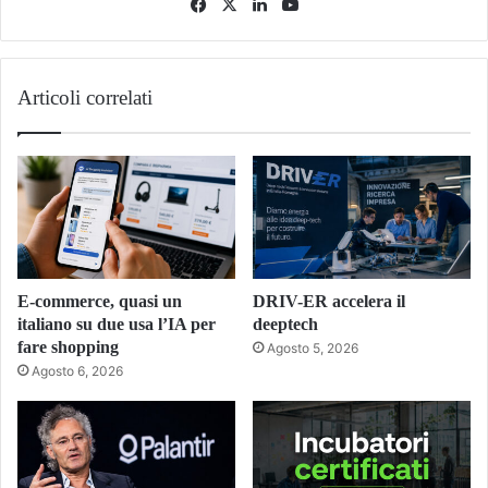
Facebook
X
LinkedIn
You
Tube
Articoli correlati
E-commerce, quasi un
DRIV-ER accelera il
italiano su due usa l’IA per
deeptech
fare shopping
Agosto 5, 2026
Agosto 6, 2026