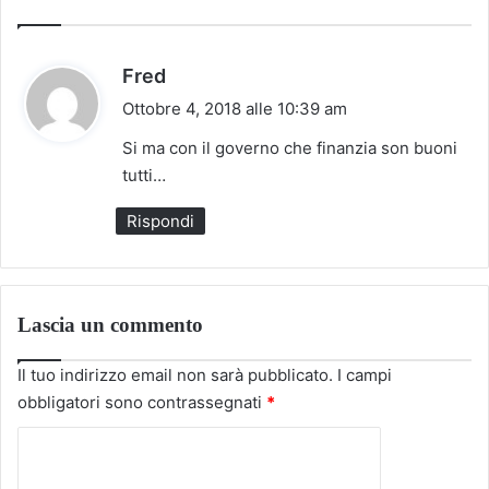
h
Fred
a
Ottobre 4, 2018 alle 10:39 am
d
Si ma con il governo che finanzia son buoni
e
tutti…
t
Rispondi
t
o
:
Lascia un commento
Il tuo indirizzo email non sarà pubblicato.
I campi
obbligatori sono contrassegnati
*
C
o