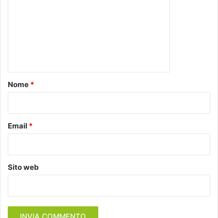
m
m
e
n
t
o
Nome
*
*
Email
*
Sito web