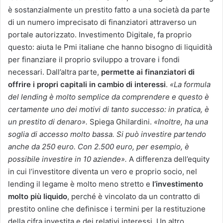
è sostanzialmente un prestito fatto a una società da parte
di un numero imprecisato di finanziatori attraverso un
portale autorizzato. Investimento Digitale, fa proprio
questo: aiuta le Pmi italiane che hanno bisogno di liquidità
per finanziare il proprio sviluppo a trovare i fondi
necessari. Dall’altra parte,
permette ai finanziatori di
offrire i propri capitali in cambio di interessi
.
«La formula
del lending è molto semplice da comprendere e questo è
certamente uno dei motivi di tanto successo: in pratica, è
un prestito di denaro».
Spiega Ghilardini.
«Inoltre, ha una
soglia di accesso molto bassa. Si può investire partendo
anche da 250 euro. Con 2.500 euro, per esempio, è
possibile investire in 10 aziende».
A differenza dell’equity
in cui l’investitore diventa un vero e proprio socio, nel
lending il legame è molto meno stretto e
l’investimento
molto più liquido
, perché è vincolato da un contratto di
prestito online che definisce i termini per la restituzione
della cifra investita e dei relativi interessi. Un altro