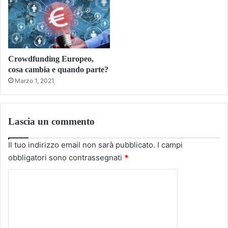
Crowdfunding Europeo,
cosa cambia e quando parte?
Marzo 1, 2021
Lascia un commento
Il tuo indirizzo email non sarà pubblicato.
I campi
obbligatori sono contrassegnati
*
C
o
m
m