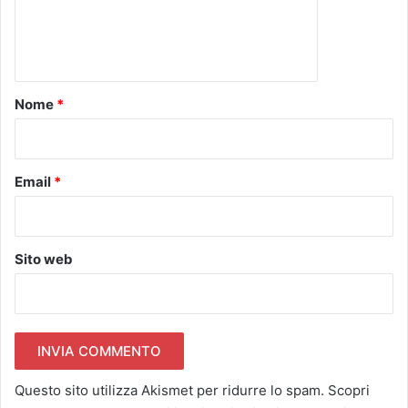
e
n
t
o
Nome
*
*
Email
*
Sito web
Questo sito utilizza Akismet per ridurre lo spam.
Scopri