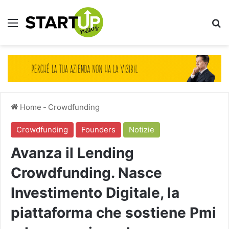
Menu
Ce
Home
-
Crowdfunding
Crowdfunding
Founders
Notizie
Avanza il Lending
Crowdfunding. Nasce
Investimento Digitale, la
piattaforma che sostiene Pmi