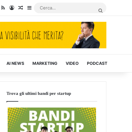
dIn
ou Tube
RSS
Accedi
Articoli Casuali
Barra laterale
CERCA...
AI NEWS
MARKETING
VIDEO
PODCAST
Trova gli ultimi bandi per startup