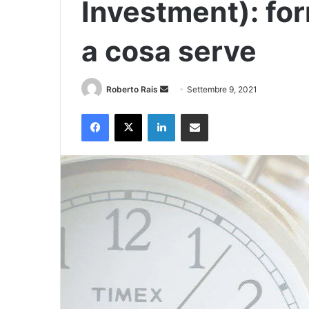
Investment): for
a cosa serve
Invia
Roberto Rais
Settembre 9, 2021
un'email
Facebook
X
LinkedIn
Condividi via Email