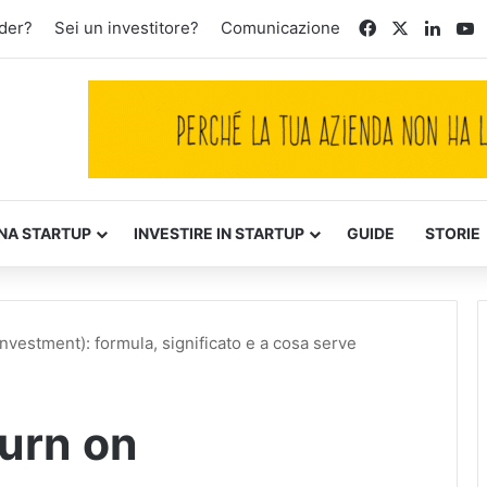
Facebook
X
Linke
Y
der?
Sei un investitore?
Comunicazione
NA STARTUP
INVESTIRE IN STARTUP
GUIDE
STORIE
nvestment): formula, significato e a cosa serve
turn on