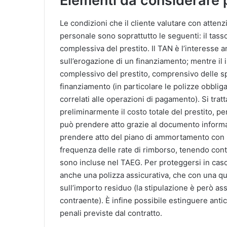
Elementi da considerare 
Le condizioni che il cliente valutare con atten
personale sono soprattutto le seguenti: il tass
complessiva del prestito. Il TAN è l’interesse a
sull’erogazione di un finanziamento; mentre il 
complessivo del prestito, comprensivo delle sp
finanziamento (in particolare le polizze obbligat
correlati alle operazioni di pagamento). Si tr
preliminarmente il costo totale del prestito, pe
può prendere atto grazie al documento informat
prendere atto del piano di ammortamento con le i
frequenza delle rate di rimborso, tenendo conto
sono incluse nel TAEG. Per proteggersi in caso 
anche una polizza assicurativa, che con una qu
sull’importo residuo (la stipulazione è però ass
contraente). È infine possibile estinguere anti
penali previste dal contratto.