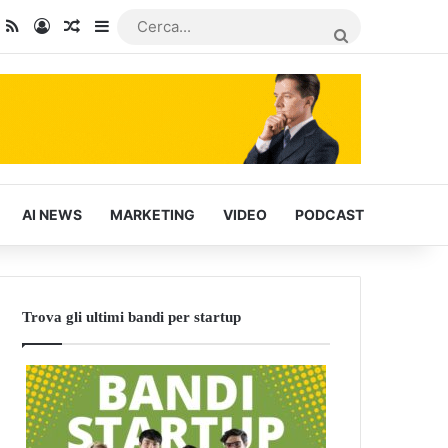
dIn
ou Tube
RSS
Accedi
Articoli Casuali
Barra laterale
CERCA...
AI NEWS
MARKETING
VIDEO
PODCAST
Trova gli ultimi bandi per startup