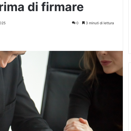
ima di firmare
025
0
3 minuti di lettura