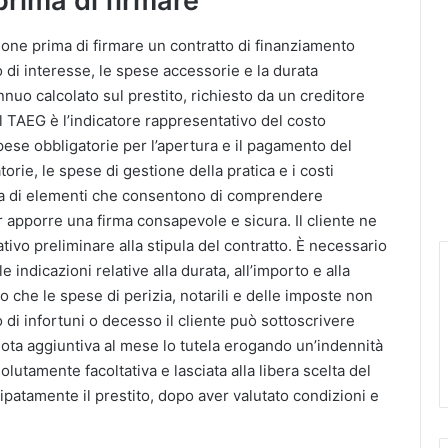
prima di firmare
zione prima di firmare un contratto di finanziamento
o di interesse, le spese accessorie e la durata
nnuo calcolato sul prestito, richiesto da un creditore
il TAEG è l’indicatore rappresentativo del costo
ese obbligatorie per l’apertura e il pagamento del
orie, le spese di gestione della pratica e i costi
atta di elementi che consentono di comprendere
r apporre una firma consapevole e sicura. Il cliente ne
ivo preliminare alla stipula del contratto. È necessario
ndicazioni relative alla durata, all’importo e alla
 che le spese di perizia, notarili e delle imposte non
di infortuni o decesso il cliente può sottoscrivere
ota aggiuntiva al mese lo tutela erogando un’indennità
olutamente facoltativa e lasciata alla libera scelta del
cipatamente il prestito, dopo aver valutato condizioni e