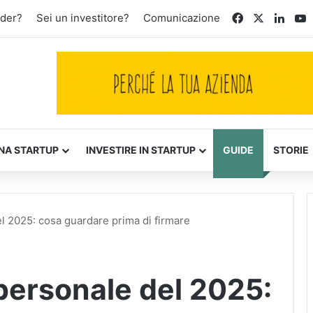
Facebook
X
Linke
Y
nder?
Sei un investitore?
Comunicazione
NA STARTUP
INVESTIRE IN STARTUP
GUIDE
STORIE
el 2025: cosa guardare prima di firmare
 personale del 2025: