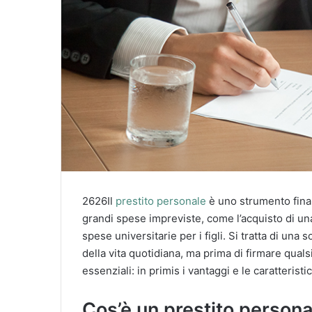
2626Il
prestito personale
è uno strumento finanz
grandi spese impreviste, come l’acquisto di un
spese universitarie per i figli. Si tratta di un
della vita quotidiana, ma prima di firmare quals
essenziali: in primis i vantaggi e le caratterist
Cos’è un prestito person