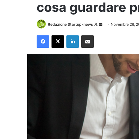
cosa guardare pr
Follow
Invia
Redazione Startup-news
Novembre 26, 2
on
un'email
Facebook
X
LinkedIn
Condividi via Email
X