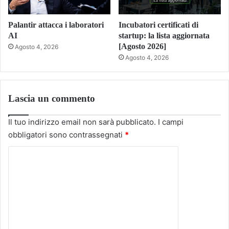
Palantir attacca i laboratori
Incubatori certificati di
AI
startup: la lista aggiornata
[Agosto 2026]
Agosto 4, 2026
Agosto 4, 2026
Lascia un commento
Il tuo indirizzo email non sarà pubblicato.
I campi
obbligatori sono contrassegnati
*
C
o
m
m
e