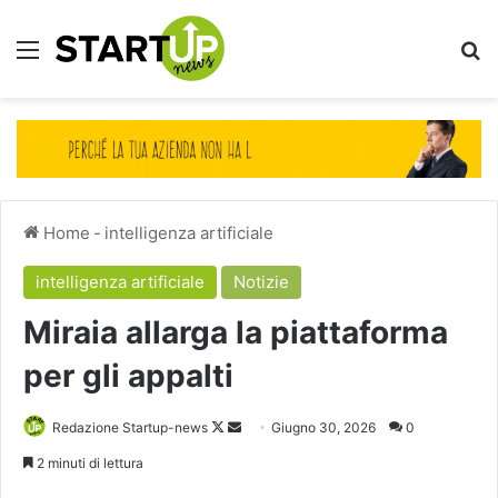
Menu
Ce
Home
-
intelligenza artificiale
intelligenza artificiale
Notizie
Miraia allarga la piattaforma
per gli appalti
Follow
Invia
Redazione Startup-news
Giugno 30, 2026
0
on
un'email
2 minuti di lettura
X