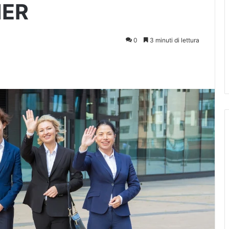
HER
0
3 minuti di lettura