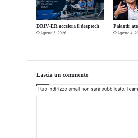
DRIV-ER accelera il deeptech
Palantir att
Agosto 5, 2026
Agosto 4, 2
Lascia un commento
Il tuo indirizzo email non sarà pubblicato.
I cam
C
o
m
m
e