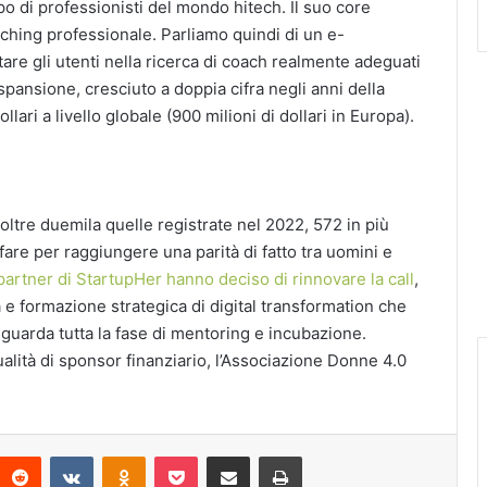
po di professionisti del mondo hitech. Il suo core
ching professionale. Parliamo quindi di un e-
are gli utenti nella ricerca di coach realmente adeguati
pansione, cresciuto a doppia cifra negli anni della
lari a livello globale (900 milioni di dollari in Europa).
ltre duemila quelle registrate nel 2022, 572 in più
fare per raggiungere una parità di fatto tra uomini e
 partner di StartupHer hanno deciso di rinnovare la call
,
 e formazione strategica di digital transformation che
riguarda tutta la fase di mentoring e incubazione.
lità di sponsor finanziario, l’Associazione Donne 4.0
interest
Reddit
VKontakte
Odnoklassniki
Pocket
Condividi via Email
Stampa