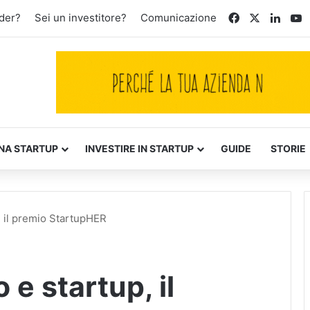
Facebook
X
Linke
Y
der?
Sei un investitore?
Comunicazione
NA STARTUP
INVESTIRE IN STARTUP
GUIDE
STORIE
, il premio StartupHER
e startup, il