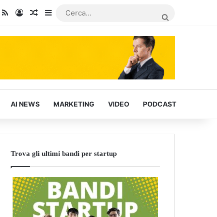
dIn
ou Tube
RSS
Accedi
Articoli Casuali
Barra laterale
CERCA...
AI NEWS
MARKETING
VIDEO
PODCAST
Trova gli ultimi bandi per startup