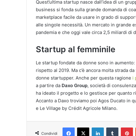
Quest’ultima startup nasce dall’idea di un grup
business si fonda sulla grande domanda di coa
marketplace facile da usare in grado di support
alle singole necessità. Un mercato in grande es
pandemia e che oggi vale circa 2,5 miliardi di dol
Startup al femminile
Le startup fondate da donne sono in aumento: o
rispetto al 2019. Ma c’è ancora molta strada da 
donne startupper. Anche per questa ragione
i
a partire da
Daxo Group
, società di consulenza
ha ideato il progetto e lo gestisce per quanto 
Accanto a Daxo troviamo poi Agos Ducato in qua
e Le Village by Crédit Agricole Milano.
Facebook
X
LinkedIn
Tumblr
P
Condividi