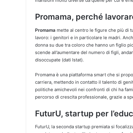
mansioni molto diverse da quelle per cui è ef
Promama, perché lavorare
Promama
mette al centro le figure che più di 
lavoro: i genitori e in particolare le madri. Anch
donna su due tra coloro che hanno un figlio pic
scende all’aumentare del numero di figli, andan
disoccupate (dati Istat).
Promama è una piattaforma smart che si propo
carriera, mettendo in contatto il talento di gen
politiche amichevoli nei confronti di chi ha famig
percorso di crescita professionale, grazie a spec
FuturU, startup per l’edu
FuturU, la seconda startup premiata si focalizz