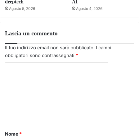
deeptech
AI
Agosto 5, 2026
Agosto 4, 2026
Lascia un commento
Il tuo indirizzo email non sarà pubblicato.
I campi
obbligatori sono contrassegnati
*
C
o
m
m
e
n
t
o
Nome
*