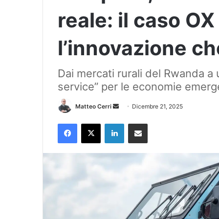
reale: il caso OX
l’innovazione ch
Dai mercati rurali del Rwanda a 
service” per le economie emerg
Invia
Matteo Cerri
Dicembre 21, 2025
un'email
Facebook
X
LinkedIn
Condividi via Email