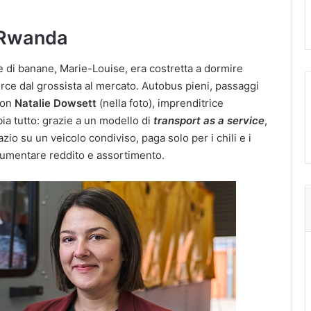
l Rwanda
e di banane, Marie-Louise, era costretta a dormire
merce dal grossista al mercato. Autobus pieni, passaggi
 con
Natalie Dowsett
(nella foto), imprenditrice
ia tutto: grazie a un modello di
transport as a service
,
io su un veicolo condiviso, paga solo per i chili e i
ò aumentare reddito e assortimento.