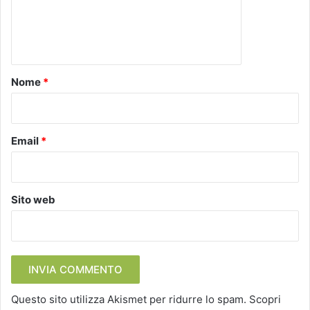
e
n
t
o
Nome
*
*
Email
*
Sito web
Questo sito utilizza Akismet per ridurre lo spam.
Scopri