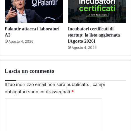
Palantir attacca i laboratori
Incubatori certificati di
AI
startup: la lista aggiornata
[Agosto 2026]
Agosto 4, 2026
Agosto 4, 2026
Lascia un commento
Il tuo indirizzo email non sarà pubblicato.
I campi
obbligatori sono contrassegnati
*
C
o
m
m