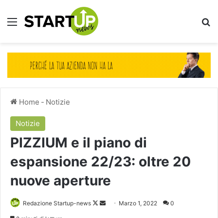
Menu
Ce
Home
-
Notizie
Notizie
PIZZIUM e il piano di
espansione 22/23: oltre 20
nuove aperture
Follow
Invia
Redazione Startup-news
Marzo 1, 2022
0
on
un'email