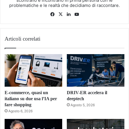
scontrano e incontrano in prima persona con le
problematiche e le realtà che decidiamo di raccontare.
Facebook
X
LinkedIn
You
Tube
Articoli correlati
E-commerce, quasi un
DRIV-ER accelera il
italiano su due usa l’IA per
deeptech
fare shopping
Agosto 5, 2026
Agosto 6, 2026