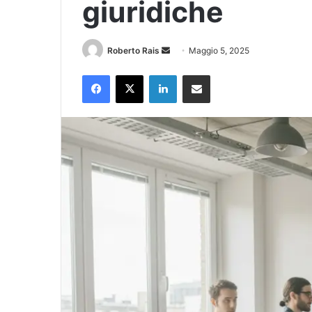
giuridiche
Invia
Roberto Rais
Maggio 5, 2025
un'email
Facebook
X
LinkedIn
Condividi via Email