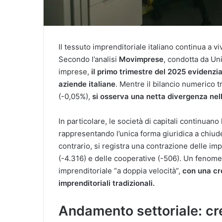
Il tessuto imprenditoriale italiano continua a v
Secondo l’analisi
Movimprese
, condotta da Un
imprese,
il primo trimestre del 2025 evidenz
aziende italiane
. Mentre il bilancio numerico t
(-0,05%),
si osserva una netta divergenza nel
In particolare, le società di capitali continuan
rappresentando l’unica forma giuridica a chiude
contrario, si registra una contrazione delle imp
(-4.316) e delle cooperative (-506). Un fenom
imprenditoriale “a doppia velocità”,
con una cre
imprenditoriali tradizionali.
Andamento settoriale: cre