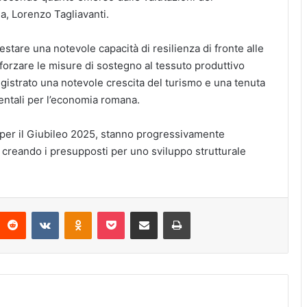
, Lorenzo Tagliavanti.
stare una notevole capacità di resilienza di fronte alle
forzare le misure di sostegno al tessuto produttivo
egistrato una notevole crescita del turismo e una tenuta
entali per l’economia romana.
i per il Giubileo 2025, stanno progressivamente
, creando i presupposti per uno sviluppo strutturale
interest
Reddit
VKontakte
Odnoklassniki
Pocket
Condividi via Email
Stampa