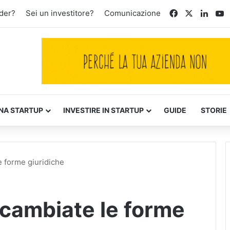
Facebook
X
Linke
Y
der?
Sei un investitore?
Comunicazione
NA STARTUP
INVESTIRE IN STARTUP
GUIDE
STORIE
 forme giuridiche
cambiate le forme