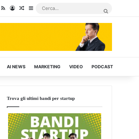
dIn
ou Tube
RSS
Accedi
Articoli Casuali
Barra laterale
CERCA...
AI NEWS
MARKETING
VIDEO
PODCAST
Trova gli ultimi bandi per startup