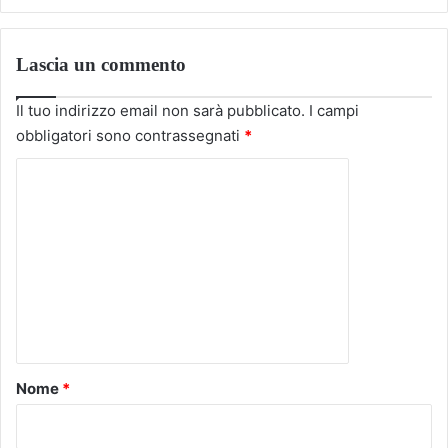
Lascia un commento
Il tuo indirizzo email non sarà pubblicato.
I campi
obbligatori sono contrassegnati
*
C
o
m
m
e
n
t
o
Nome
*
*