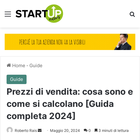
Menu
Ce
Home
-
Guide
Guide
Prezzi di vendita: cosa sono e
come si calcolano [Guida
completa 2024]
Invia
Roberto Rais
Maggio 20, 2024
0
3 minuti di lettura
un'email