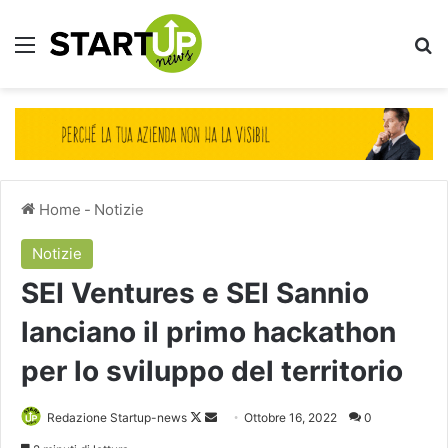
Menu
Ce
Home
-
Notizie
Notizie
SEI Ventures e SEI Sannio
lanciano il primo hackathon
per lo sviluppo del territorio
Follow
Invia
Redazione Startup-news
Ottobre 16, 2022
0
on
un'email