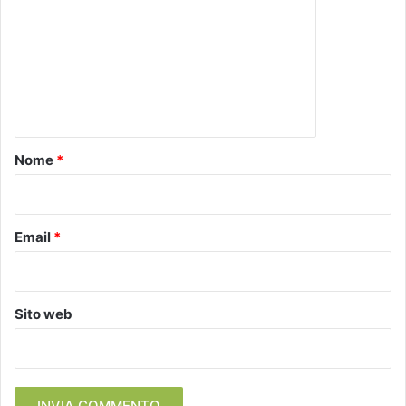
m
m
e
n
t
o
Nome
*
*
Email
*
Sito web