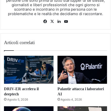
persone che sono prima di tutto startupper di se stesse,
giornalisti e liberi professionisti che ogni giorno si
scontrano e incontrano in prima persona con le
problematiche e le realtà che decidiamo di raccontare.
Facebook
X
LinkedIn
You
Tube
Articoli correlati
DRIV-ER accelera il
Palantir attacca i laboratori
deeptech
AI
Agosto 5, 2026
Agosto 4, 2026