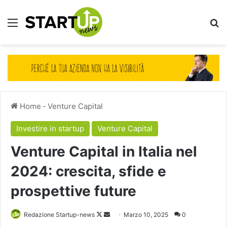
Menu
Ce
Home
-
Venture Capital
Investire in startup
Venture Capital
Venture Capital in Italia nel
2024: crescita, sfide e
prospettive future
Follow
Invia
Redazione Startup-news
Marzo 10, 2025
0
on
un'email