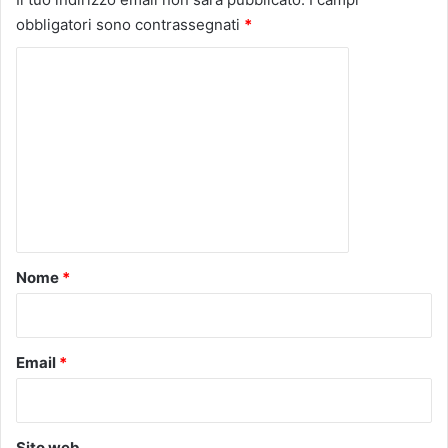
obbligatori sono contrassegnati
*
C
o
m
m
e
n
t
o
Nome
*
*
Email
*
Sito web