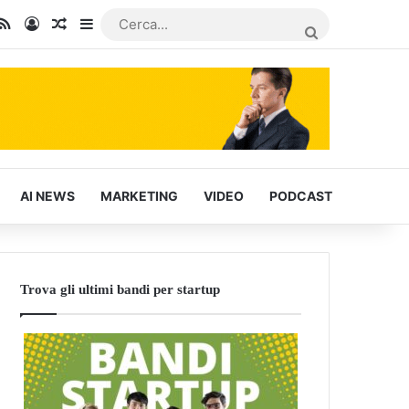
In
u Tube
RSS
Accedi
Articoli Casuali
Barra laterale
CERCA...
AI NEWS
MARKETING
VIDEO
PODCAST
Trova gli ultimi bandi per startup