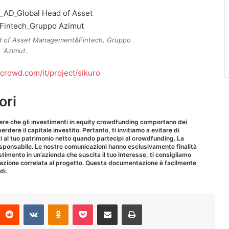
d of Asset Management&Fintech, Gruppo
Azimut.
crowd.com/it/project/sikuro
ori
re che gli investimenti in equity crowdfunding comportano dei
 perdere il capitale investito. Pertanto, ti invitiamo a evitare di
al tuo patrimonio netto quando partecipi al crowdfunding. La
esponsabile. Le nostre comunicazioni hanno esclusivamente finalità
timento in un’azienda che suscita il tuo interesse, ti consigliamo
zione correlata al progetto. Questa documentazione è facilmente
di.
interest
Reddit
VKontakte
Odnoklassniki
Pocket
Condividi via Email
Stampa