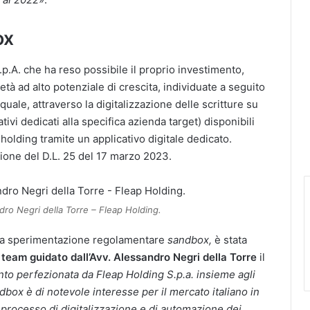
ox
p.A. che ha reso possibile il proprio investimento,
età ad alto potenziale di crescita, individuate a seguito
quale, attraverso la digitalizzazione delle scritture su
ivi dedicati alla specifica azienda target) disponibili
 holding tramite un applicativo digitale dedicato.
zione del D.L. 25 del 17 marzo 2023.
ro Negri della Torre – Fleap Holding.
lla sperimentazione regolamentare
sandbox,
è stata
team guidato dall’Avv. Alessandro Negri della Torre
il
nto perfezionata da Fleap Holding S.p.a. insieme agli
box è di notevole interesse per il mercato italiano in
processo di digitalizzazione e di automazione dei