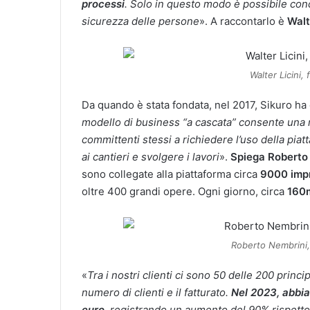
processi
. Solo in questo modo è possibile conc
sicurezza delle persone
». A raccontarlo è
Walt
Walter Licini,
Da quando è stata fondata, nel 2017, Sikuro ha
modello di business “a cascata” consente una r
committenti stessi a richiedere l’uso della pia
ai cantieri e svolgere i lavori
».
Spiega Roberto
sono collegate alla piattaforma circa
9000 imp
oltre 400 grandi opere. Ogni giorno, circa
160m
Roberto Nembrini,
«
Tra i nostri clienti ci sono 50 delle 200 princ
numero di clienti e il fatturato.
Nel 2023, abbiam
euro
, registrando un aumento del 90% rispetto