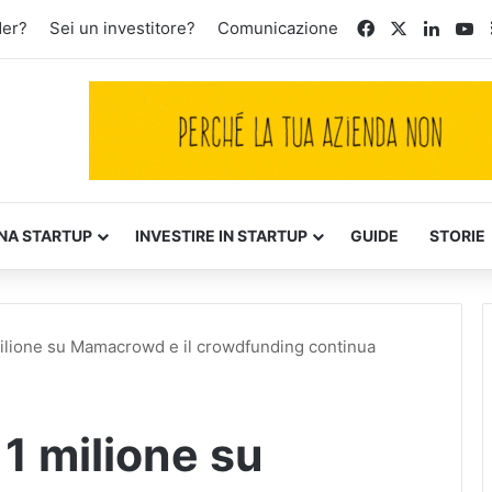
Facebook
X
Linked
Yo
der?
Sei un investitore?
Comunicazione
NA STARTUP
INVESTIRE IN STARTUP
GUIDE
STORIE
milione su Mamacrowd e il crowdfunding continua
 1 milione su