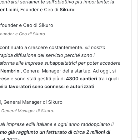
entrarsi seriamente sull’obiettivo più importante: la
er Licini
, Founder e Ceo di
Sikuro
.
 founder e Ceo di Sikuro.
 continuato a crescere costantemente. «
Il nostro
apida diffusione del servizio perché sono i
ttaforma alle imprese subappaltatrici per poter accedere
 Nembrini
, General Manager della startup. Ad oggi, si
rese
e sono stati gestiti più di
4300 cantieri
tra i quali
ila lavoratori sono connessi e autorizzati
.
 General Manager di Sikuro.
ipali imprese edili italiane e ogni anno raddoppiamo il
o già raggiunto un fatturato di circa 2 milioni di
 al 2022
».