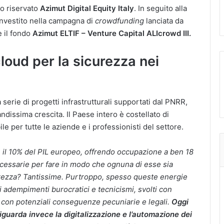
so riservato
Azimut Digital Equity Italy
. In seguito alla
 investito nella campagna di
crowdfunding
lanciata da
e il fondo
Azimut ELTIF – Venture Capital ALIcrowd III.
cloud per la sicurezza nei
a serie di progetti infrastrutturali supportati dal PNRR,
andissima crescita. Il Paese intero è costellato di
le per tutte le aziende e i professionisti del settore.
 e il 10% del PIL europeo, offrendo occupazione a ben 18
cessarie per fare in modo che ognuna di esse sia
urezza? Tantissime. Purtroppo, spesso queste energie
 adempimenti burocratici e tecnicismi, svolti con
e, con potenziali conseguenze pecuniarie e legali.
Oggi
riguarda invece la digitalizzazione e l’automazione dei