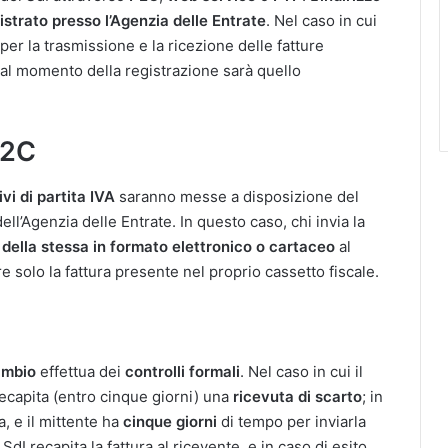
istrato presso l’Agenzia delle Entrate
. Nel caso in cui
per la trasmissione e la ricezione delle fatture
e al momento della registrazione sarà quello
B2C
ivi di partita IVA
saranno messe a disposizione del
 dell’Agenzia delle Entrate. In questo caso, chi invia la
della stessa in formato elettronico o cartaceo
al
re solo la fattura presente nel proprio cassetto fiscale.
ambio
effettua dei
controlli formali
. Nel caso in cui il
recapita (entro cinque giorni) una
ricevuta di scarto
; in
, e il mittente ha
cinque giorni
di tempo per inviarla
l SdI recapita la fattura al ricevente, e in caso di esito