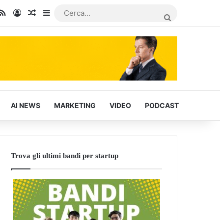
In
u Tube
RSS
Accedi
Articoli Casuali
Barra laterale
CERCA...
AI NEWS
MARKETING
VIDEO
PODCAST
Trova gli ultimi bandi per startup