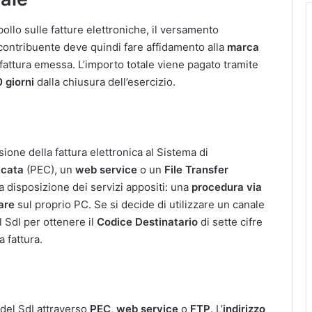
llo sulle fatture elettroniche, il versamento
l contribuente deve quindi fare affidamento alla
marca
 fattura emessa. L’importo totale viene pagato tramite
 giorni
dalla chiusura dell’esercizio.
ione della fattura elettronica al Sistema di
icata
(PEC), un
web service
o un
File Transfer
 disposizione dei servizi appositi: una
procedura via
are
sul proprio PC. Se si decide di utilizzare un canale
 SdI per ottenere il
Codice Destinatario
di sette cifre
 fattura.
 del SdI attraverso
PEC
,
web service
o
FTP
. L’
indirizzo