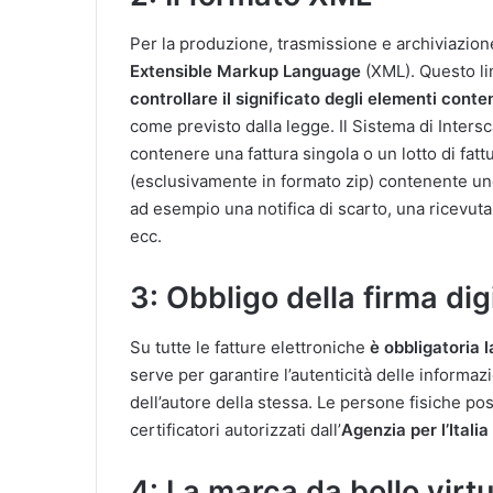
Per la produzione, trasmissione e archiviazione 
Extensible Markup Language
(XML). Questo li
controllare il significato degli elementi cont
come previsto dalla legge. Il Sistema di Interscam
contenere una fattura singola o un lotto di fattur
(esclusivamente in formato zip) contenente uno o
ad esempio una notifica di scarto, una ricevuta
ecc.
3: Obbligo della firma dig
Su tutte le fatture elettroniche
è obbligatoria l
serve per garantire l’autenticità delle informaz
dell’autore della stessa. Le persone fisiche pos
certificatori autorizzati dall’
Agenzia per l’Italia
4: La marca da bollo virt