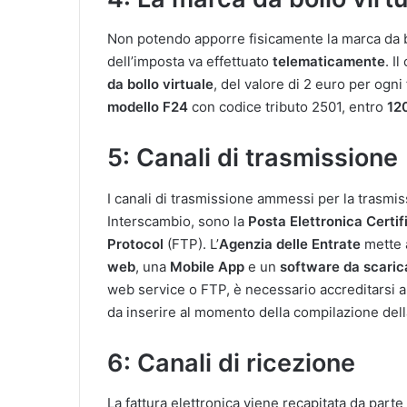
Non potendo apporre fisicamente la marca da bo
dell’imposta va effettuato
telematicamente
. I
da bollo virtuale
, del valore di 2 euro per ogni
modello F24
con codice tributo 2501, entro
120
5: Canali di trasmissione
I canali di trasmissione ammessi per la trasmiss
Interscambio, sono la
Posta Elettronica Certif
Protocol
(FTP). L’
Agenzia delle Entrate
mette a
web
, una
Mobile App
e un
software da scaric
web service o FTP, è necessario accreditarsi al
da inserire al momento della compilazione della
6: Canali di ricezione
La fattura elettronica viene recapitata da parte