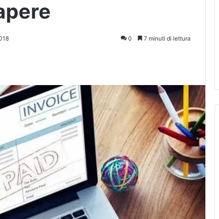
apere
018
0
7 minuti di lettura