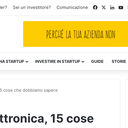
Facebook
X
Linked
Yo
der?
Sei un investitore?
Comunicazione
NA STARTUP
INVESTIRE IN STARTUP
GUIDE
STORIE
 15 cose che dobbiamo sapere
ttronica, 15 cose