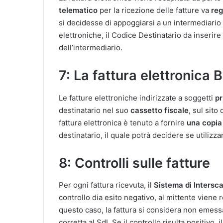
telematico
per la ricezione delle fatture va
reg
si decidesse di appoggiarsi a un intermediario 
elettroniche, il Codice Destinatario da inserir
dell’intermediario.
7: La fattura elettronica 
Le fatture elettroniche indirizzate a soggetti
pr
destinatario nel suo
cassetto fiscale
, sul sito
fattura elettronica è tenuto a fornire
una copia 
destinatario, il quale potrà decidere se utilizza
8: Controlli sulle fatture
Per ogni fattura ricevuta, il
Sistema di Intersc
controllo dia esito negativo, al mittente viene 
questo caso, la fattura si considera non emessa
corretta al SdI. Se il controllo risulta positivo, i