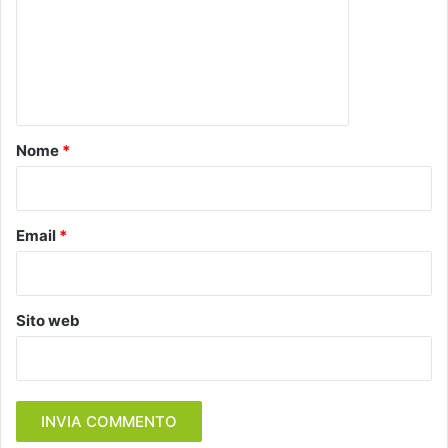
m
e
n
t
o
Nome
*
*
Email
*
Sito web