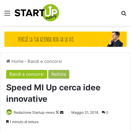
Menu
Ce
Home
-
Bandi e concorsi
Bandi e concorsi
Notizie
Speed MI Up cerca idee
innovative
Follow
Invia
Redazione Startup-news
Maggio 31, 2018
0
on
un'email
1 minuto di lettura
X