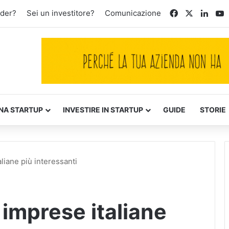
Facebook
X
Linke
Y
nder?
Sei un investitore?
Comunicazione
NA STARTUP
INVESTIRE IN STARTUP
GUIDE
STORIE
aliane più interessanti
 imprese italiane