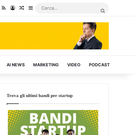
dIn
ou Tube
RSS
Accedi
Articoli Casuali
Barra laterale
CERCA...
AI NEWS
MARKETING
VIDEO
PODCAST
Trova gli ultimi bandi per startup