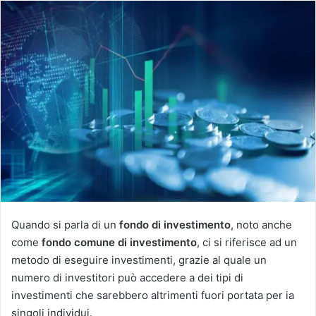
Quando si parla di un
fondo di investimento
, noto anche
come
fondo comune di investimento
, ci si riferisce ad un
metodo di eseguire investimenti, grazie al quale un
numero di investitori può accedere a dei tipi di
investimenti che sarebbero altrimenti fuori portata per ia
singoli individui.