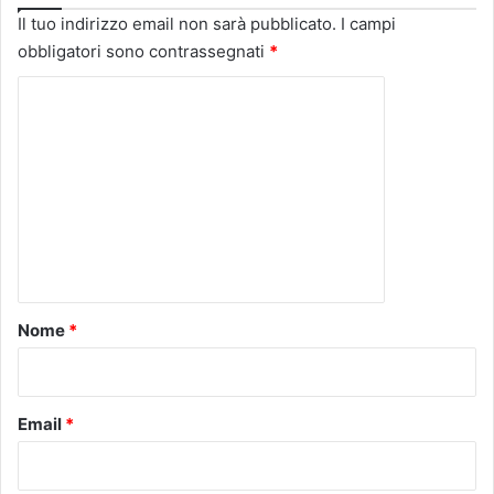
Il tuo indirizzo email non sarà pubblicato.
I campi
obbligatori sono contrassegnati
*
C
o
m
m
e
n
t
o
Nome
*
*
Email
*