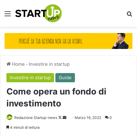
Menu
Ce
Home
-
Investire in startup
Investire in startup
Guide
Come opera un fondo di
investimento
Follow
Invia
Redazione Startup-news
Marzo 16, 2022
0
on
un'email
4 minuti di lettura
X