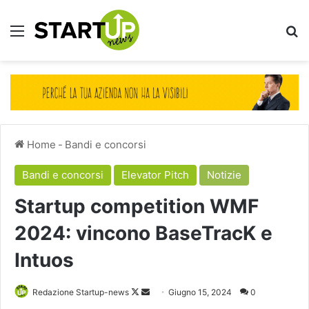
Menu
Ce
Home
-
Bandi e concorsi
Bandi e concorsi
Elevator Pitch
Notizie
Startup competition WMF
2024: vincono BaseTracK e
Intuos
Follow
Invia
Redazione Startup-news
Giugno 15, 2024
0
on
un'email