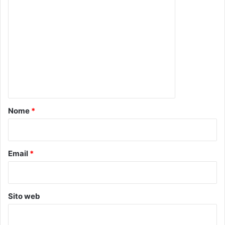
C
o
m
m
e
n
t
o
Nome
*
*
Email
*
Sito web