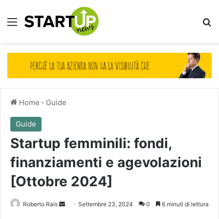
Menu
Ce
Home
-
Guide
Guide
Startup femminili: fondi,
finanziamenti e agevolazioni
[Ottobre 2024]
Invia
Roberto Rais
Settembre 23, 2024
0
6 minuti di lettura
un'email