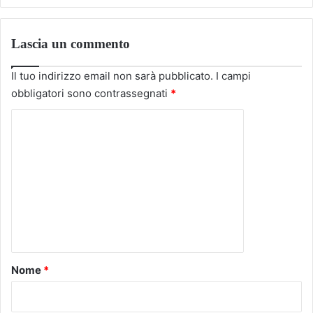
Lascia un commento
Il tuo indirizzo email non sarà pubblicato.
I campi
obbligatori sono contrassegnati
*
C
o
m
m
e
n
t
o
Nome
*
*