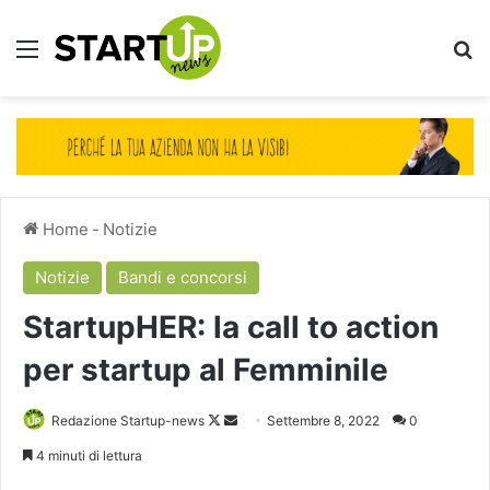
Menu
Ce
Home
-
Notizie
Notizie
Bandi e concorsi
StartupHER: la call to action
per startup al Femminile
Follow
Invia
Redazione Startup-news
Settembre 8, 2022
0
on
un'email
4 minuti di lettura
X