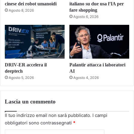
cinese dei robot umanoidi
italiano su due usa l’IA per
fare shopping
Agosto 8, 2026
Agosto 6, 2026
DRIV-ER accelera il
Palantir attacca i laboratori
deeptech
AI
Agosto 5, 2026
Agosto 4, 2026
Lascia un commento
Il tuo indirizzo email non sarà pubblicato.
I campi
obbligatori sono contrassegnati
*
C