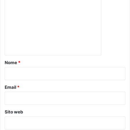
o
m
m
e
n
t
o
Nome
*
*
Email
*
Sito web