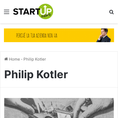
Menu
Ce
Home
-
Philip Kotler
Philip Kotler