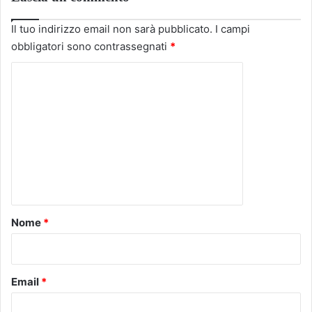
Il tuo indirizzo email non sarà pubblicato.
I campi
obbligatori sono contrassegnati
*
C
o
m
m
e
n
t
o
Nome
*
*
Email
*