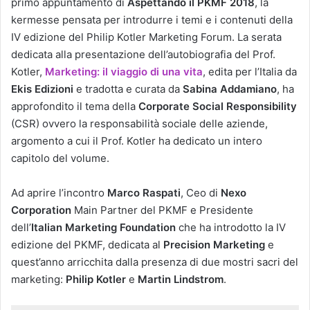
primo appuntamento di
Aspettando il PKMF 2018
, la
kermesse pensata per introdurre i temi e i contenuti della
IV edizione del Philip Kotler Marketing Forum. La serata
dedicata alla presentazione dell’autobiografia del Prof.
Kotler,
Marketing: il viaggio di una vita
, edita per l’Italia da
Ekis Edizioni
e tradotta e curata da
Sabina Addamiano
, ha
approfondito il tema della
Corporate Social Responsibility
(CSR) ovvero la responsabilità sociale delle aziende,
argomento a cui il Prof. Kotler ha dedicato un intero
capitolo del volume.
Ad aprire l’incontro
Marco Raspati
, Ceo di
Nexo
Corporation
Main Partner del PKMF e Presidente
dell’
Italian Marketing Foundation
che ha introdotto la IV
edizione del PKMF, dedicata al
Precision Marketing
e
quest’anno arricchita dalla presenza di due mostri sacri del
marketing:
Philip Kotler
e
Martin Lindstrom
.