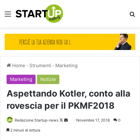
Menu
Ce
Home
-
Strumenti
-
Marketing
Marketing
Notizie
Aspettando Kotler, conto alla
rovescia per il PKMF2018
Follow
Invia
Redazione Startup-news
Novembre 17, 2018
0
on
un'email
2 minuti di lettura
X