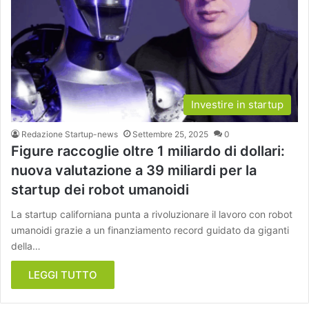
Investire in startup
Redazione Startup-news
Settembre 25, 2025
0
Figure raccoglie oltre 1 miliardo di dollari:
nuova valutazione a 39 miliardi per la
startup dei robot umanoidi
La startup californiana punta a rivoluzionare il lavoro con robot
umanoidi grazie a un finanziamento record guidato da giganti
della…
LEGGI TUTTO