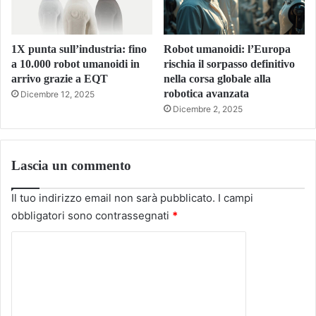
1X punta sull’industria: fino
Robot umanoidi: l’Europa
a 10.000 robot umanoidi in
rischia il sorpasso definitivo
arrivo grazie a EQT
nella corsa globale alla
robotica avanzata
Dicembre 12, 2025
Dicembre 2, 2025
Lascia un commento
Il tuo indirizzo email non sarà pubblicato.
I campi
obbligatori sono contrassegnati
*
C
o
m
m