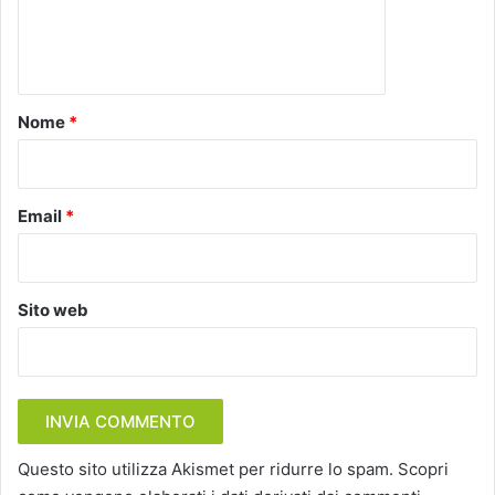
e
n
t
o
Nome
*
*
Email
*
Sito web
Questo sito utilizza Akismet per ridurre lo spam.
Scopri