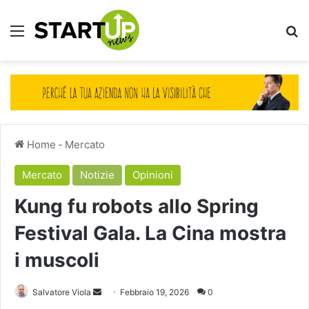
Menu
Ce
Home
-
Mercato
Mercato
Notizie
Opinioni
Kung fu robots allo Spring
Festival Gala. La Cina mostra
i muscoli
Invia
Salvatore Viola
Febbraio 19, 2026
0
un'email