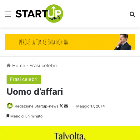
Menu
Ce
Home
-
Frasi celebri
Frasi celebri
Uomo d’affari
Follow
Invia
Redazione Startup-news
Maggio 17, 2014
on
un'email
Meno di un minuto
X