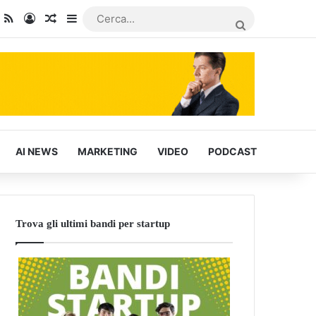
dIn
ou Tube
RSS
Accedi
Articoli Casuali
Barra laterale
CERCA...
AI NEWS
MARKETING
VIDEO
PODCAST
Trova gli ultimi bandi per startup