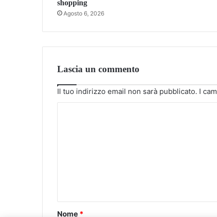
shopping
Agosto 6, 2026
Lascia un commento
Il tuo indirizzo email non sarà pubblicato.
I cam
C
o
m
m
e
n
t
o
Nome
*