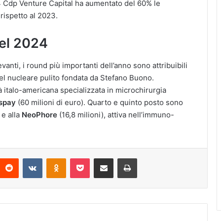
2024 Cdp Venture Capital ha aumentato del 60% le
 rispetto al 2023.
del 2024
vanti, i round più importanti dell’anno sono attribuibili
 del nucleare pulito fondata da Stefano Buono.
tà italo-americana specializzata in microchirurgia
spay
(60 milioni di euro). Quarto e quinto posto sono
 e alla
NeoPhore
(16,8 milioni), attiva nell’immuno-
interest
Reddit
VKontakte
Odnoklassniki
Pocket
Condividi via Email
Stampa