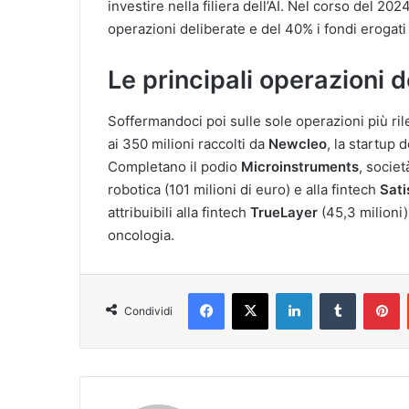
investire nella filiera dell’AI. Nel corso del 
operazioni deliberate e del 40% i fondi erogati
Le principali operazioni 
Soffermandoci poi sulle sole operazioni più rile
ai 350 milioni raccolti da
Newcleo
, la startup
Completano il podio
Microinstruments
, socie
robotica (101 milioni di euro) e alla fintech
Sati
attribuibili alla fintech
TrueLayer
(45,3 milioni)
oncologia.
Facebook
X
LinkedIn
Tumblr
P
Condividi