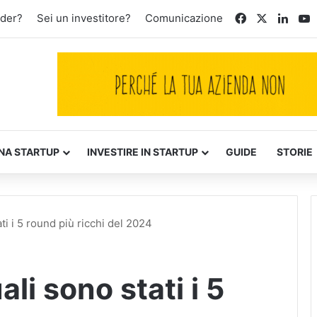
Facebook
X
Linke
Y
nder?
Sei un investitore?
Comunicazione
NA STARTUP
INVESTIRE IN STARTUP
GUIDE
STORIE
ti i 5 round più ricchi del 2024
li sono stati i 5