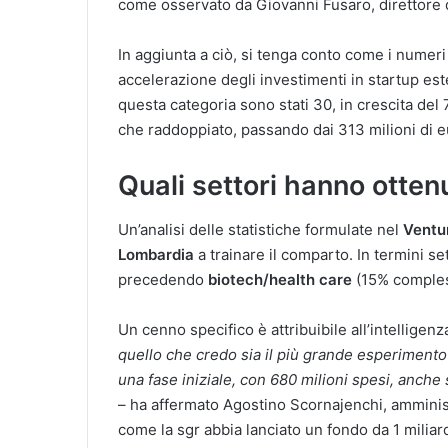
come osservato da Giovanni Fusaro, direttore 
In aggiunta a ciò, si tenga conto come i numer
accelerazione degli investimenti in startup este
questa categoria sono stati 30, in crescita del
che raddoppiato, passando dai 313 milioni di e
Quali settori hanno ottenut
Un’analisi delle statistiche formulate nel
Ventu
Lombardia
a trainare il comparto. In termini sett
precedendo
biotech/health care
(15% comples
Un cenno specifico è attribuibile all’intelligenza 
quello che credo sia il più grande esperimento 
una fase iniziale, con 680 milioni spesi, anche 
– ha affermato Agostino Scornajenchi, amminis
come la sgr abbia lanciato un fondo da 1 milia