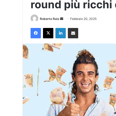
round più ricchi
Invia
Roberto Rais
Febbraio 20, 2025
un'email
Facebook
X
LinkedIn
Condividi via Email