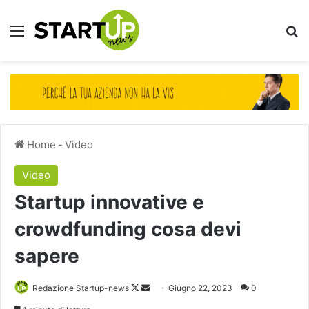
Menu
Ce
Home
-
Video
Video
Startup innovative e
crowdfunding cosa devi
sapere
Follow
Invia
Redazione Startup-news
Giugno 22, 2023
0
on
un'email