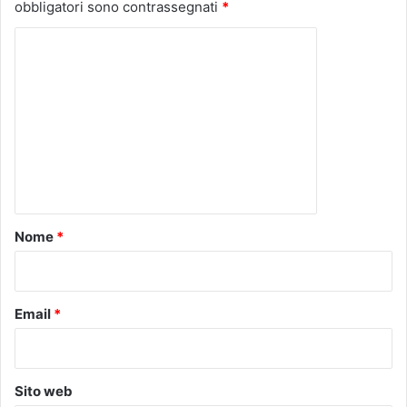
obbligatori sono contrassegnati
*
C
o
m
m
e
n
t
o
Nome
*
*
Email
*
Sito web