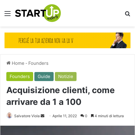
Menu
Ce
Home
-
Founders
Founders
Guide
Notizie
Acquisizione clienti, come
arrivare da 1 a 100
Invia
Salvatore Viola
Aprile 11, 2022
0
4 minuti di lettura
un'email