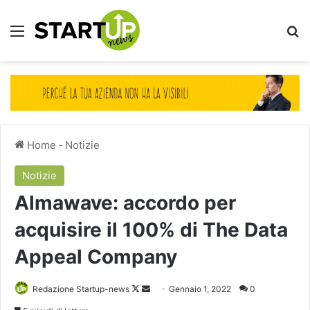
Menu
Ce
Home
-
Notizie
Notizie
Almawave: accordo per
acquisire il 100% di The Data
Appeal Company
Follow
Invia
Redazione Startup-news
Gennaio 1, 2022
0
on
un'email