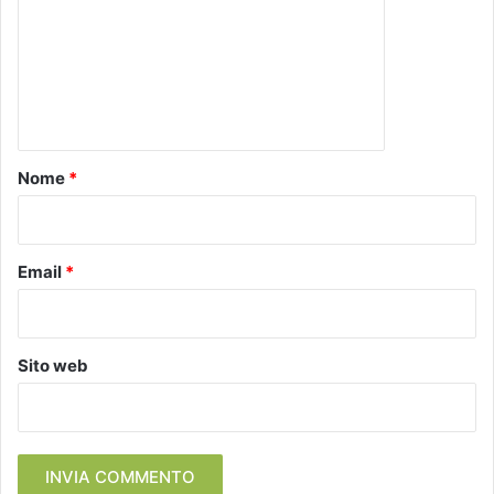
m
m
e
n
t
o
Nome
*
*
Email
*
Sito web