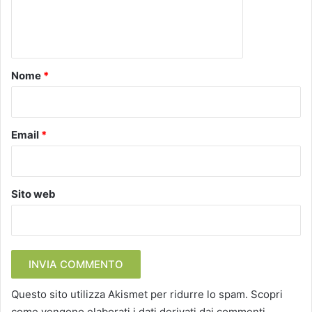
e
n
t
o
Nome
*
*
Email
*
Sito web
Questo sito utilizza Akismet per ridurre lo spam.
Scopri
come vengono elaborati i dati derivati dai commenti
.