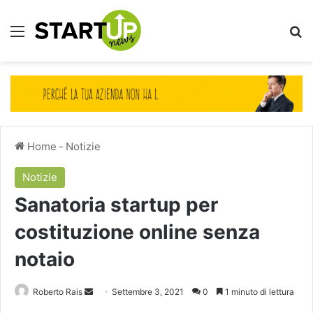
Menu
Ce
Home
-
Notizie
Notizie
Sanatoria startup per
costituzione online senza
notaio
Invia
Roberto Rais
Settembre 3, 2021
0
1 minuto di lettura
un'email