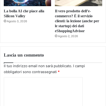
La bolla AI che piace alla
Il vero prodotto dell’e-
Silicon Valley
commerce? È il servizio
clienti: la lezione (anche per
Agosto 3, 2026
le startup) dei dati
eShoppingAdvisor
Agosto 2, 2026
Lascia un commento
Il tuo indirizzo email non sarà pubblicato.
I campi
obbligatori sono contrassegnati
*
C
o
m
m