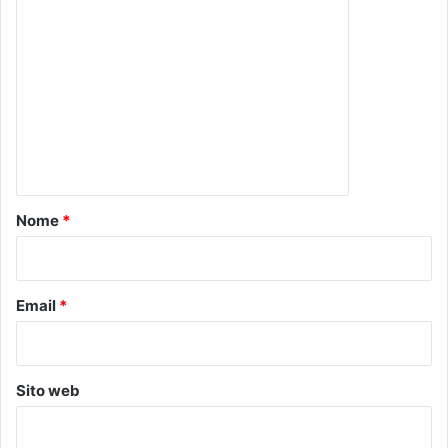
C
o
m
m
e
n
t
o
Nome
*
*
Email
*
Sito web