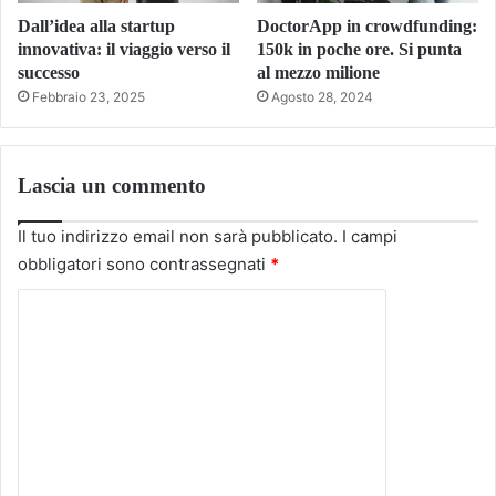
Dall’idea alla startup
DoctorApp in crowdfunding:
innovativa: il viaggio verso il
150k in poche ore. Si punta
successo
al mezzo milione
Febbraio 23, 2025
Agosto 28, 2024
Lascia un commento
Il tuo indirizzo email non sarà pubblicato.
I campi
obbligatori sono contrassegnati
*
C
o
m
m
e
n