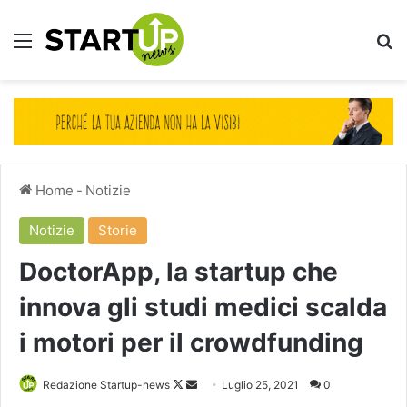
Menu
Ce
Home
-
Notizie
Notizie
Storie
DoctorApp, la startup che
innova gli studi medici scalda
i motori per il crowdfunding
Follow
Invia
Redazione Startup-news
Luglio 25, 2021
0
on
un'email