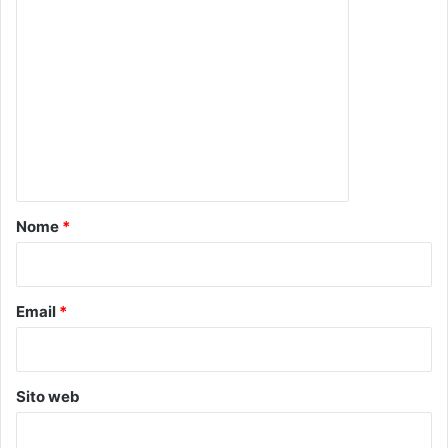
C
o
m
m
e
n
t
o
Nome
*
*
Email
*
Sito web