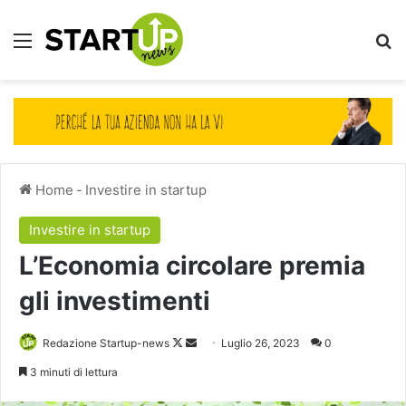
Menu
Ce
Home
-
Investire in startup
Investire in startup
L’Economia circolare premia
gli investimenti
Follow
Invia
Redazione Startup-news
Luglio 26, 2023
0
on
un'email
3 minuti di lettura
X