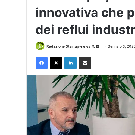
innovativa che p
dei reflui industr
Follow
Invia
Redazione Startup-news
Gennaio 3, 202
on
un'email
Facebook
X
LinkedIn
Condividi via Email
X