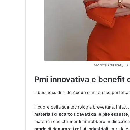
Monica Casadei, CE
Pmi innovativa e benefit
Il business di Iride Acque si inserisce perfetta
Il cuore della sua tecnologia brevettata, infatti,
materiali di scarto ricavati dalle pile esauste
materiali che altrimenti finirebbero in discaric
grado di depurare i reflui industriali
: questa è