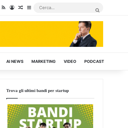
dIn
ou Tube
RSS
Accedi
Articoli Casuali
Barra laterale
CERCA...
AI NEWS
MARKETING
VIDEO
PODCAST
Trova gli ultimi bandi per startup