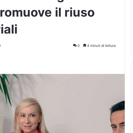
romuove il riuso
iali
3
0
4 minuti di lettura