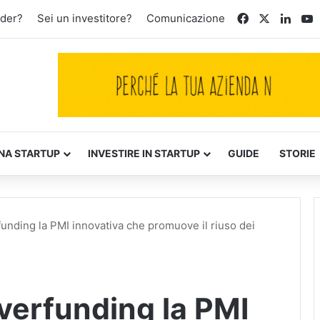
Facebook
X
Linke
Y
nder?
Sei un investitore?
Comunicazione
NA STARTUP
INVESTIRE IN STARTUP
GUIDE
STORIE
funding la PMI innovativa che promuove il riuso dei
overfunding la PMI