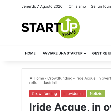
venerdì, 7 Agosto 2026
Chi siamo
Sei un fou
HOME
AVVIARE UNA STARTUP
GESTIRE U
Home
-
Crowdfunding
-
Iride Acque, in over
reflui industriali
Crowdfunding
In evidenza
Notizie
Iride Acque, in 