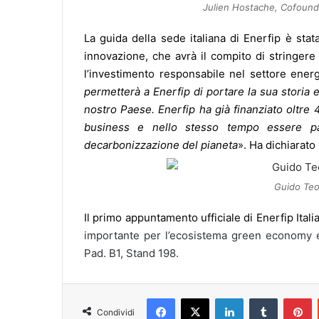
Julien Hostache, Cofound
La guida della sede italiana di Enerfip è stat
innovazione, che avrà il compito di stringere
l’investimento responsabile nel settore energ
permetterà a Enerfip di portare la sua storia
nostro Paese. Enerfip ha già finanziato oltre 
business e nello stesso tempo essere par
decarbonizzazione del pianeta
». Ha dichiarato
Guido Teot
Il primo appuntamento ufficiale di Enerfip Itali
importante per l’ecosistema green economy ed
Pad. B1, Stand 198.
Facebook
X
LinkedIn
Tumblr
P
Condividi