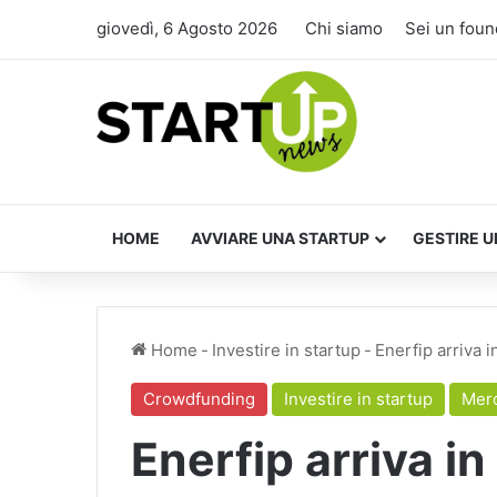
giovedì, 6 Agosto 2026
Chi siamo
Sei un foun
HOME
AVVIARE UNA STARTUP
GESTIRE U
Home
-
Investire in startup
-
Enerfip arriva i
Crowdfunding
Investire in startup
Mer
Enerfip arriva in