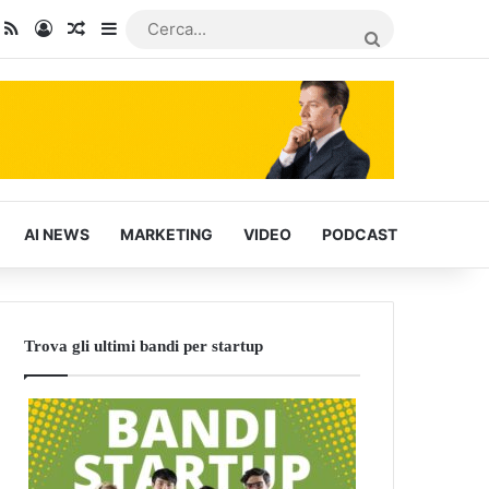
dIn
ou Tube
RSS
Accedi
Articoli Casuali
Barra laterale
CERCA...
AI NEWS
MARKETING
VIDEO
PODCAST
Trova gli ultimi bandi per startup