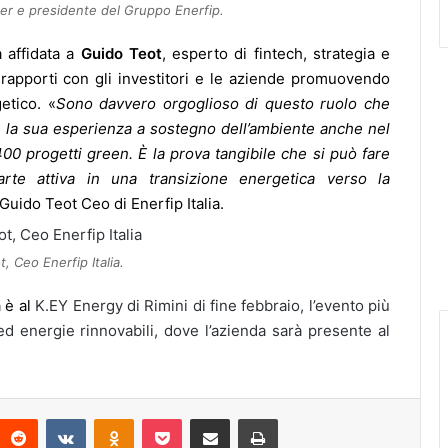
er e presidente del Gruppo Enerfip.
a affidata a
Guido Teot
, esperto di fintech, strategia e
 rapporti con gli investitori e le aziende promuovendo
etico. «
Sono davvero orgoglioso di questo ruolo che
 e la sua esperienza a sostegno dell’ambiente anche nel
400 progetti green. È la prova tangibile che si può fare
te attiva in una transizione energetica verso la
 Guido Teot Ceo di Enerfip Italia.
, Ceo Enerfip Italia.
a è al
K.EY Energy di Rimini di fine febbraio, l’evento più
 energie rinnovabili, dove l’azienda sarà presente al
interest
Reddit
VKontakte
Odnoklassniki
Pocket
Condividi via Email
Stampa