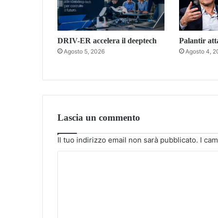
DRIV-ER accelera il deeptech
Palantir att
Agosto 5, 2026
Agosto 4, 2
Lascia un commento
Il tuo indirizzo email non sarà pubblicato.
I cam
C
o
m
m
e