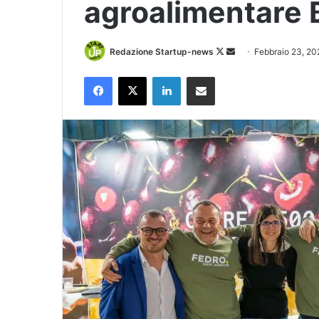
agroalimentare 
Follow
Invia
Redazione Startup-news
Febbraio 23, 20
on
un'email
Facebook
X
LinkedIn
Condividi via Email
X