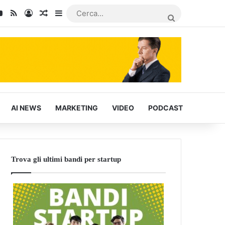
kedIn
You Tube
RSS
Accedi
Articoli Casuali
Barra laterale
CERCA...
AI NEWS
MARKETING
VIDEO
PODCAST
Trova gli ultimi bandi per startup