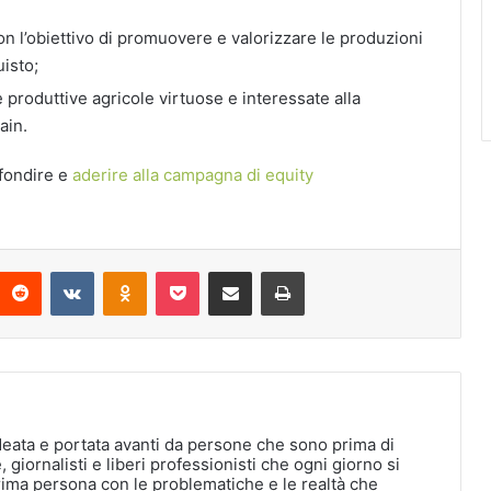
con l’obiettivo di promuovere e valorizzare le produzioni
uisto;
produttive agricole virtuose e interessate alla
ain.
fondire e
aderire alla campagna di equity
interest
Reddit
VKontakte
Odnoklassniki
Pocket
Condividi via Email
Stampa
deata e portata avanti da persone che sono prima di
, giornalisti e liberi professionisti che ogni giorno si
rima persona con le problematiche e le realtà che