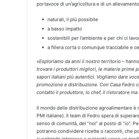
portavoce di un’agricoltura e di un allevament
naturali, il più possibile
a basso impatto
sostenibili per l’ambiente e per chi ci lavo
a filiera corta o comunque tracciabile e ce
«
Esploriamo da anni il nostro territorio
– hanno 
trovare i produttori migliori, le materie prime p
sapori italiani più autentici. Vogliamo dare voce
promozione e distribuzione. Con Casa Fedro c
contatto il produttore, lo chef, il ristoratore m
Il mondo delle distribuzione agroalimentare è 
PMI italiane). Il team di Fedro spera di supera
senso di comunità, del “noi” al posto di “io”. 
potranno condividere ricette o racconti, che p
suscitando interesse e curiosità verso un prod