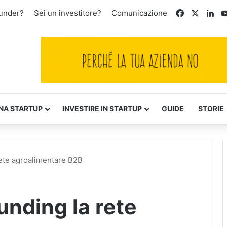
Facebook
X
Lin
ounder?
Sei un investitore?
Comunicazione
NA STARTUP
INVESTIRE IN STARTUP
GUIDE
STORIE
rete agroalimentare B2B
unding la rete