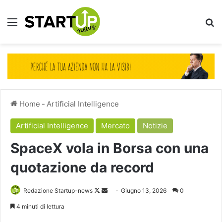
Menu
Ce
Home
-
Artificial Intelligence
Artificial Intelligence
Mercato
Notizie
SpaceX vola in Borsa con una
quotazione da record
Follow
Invia
Redazione Startup-news
Giugno 13, 2026
0
on
un'email
4 minuti di lettura
X