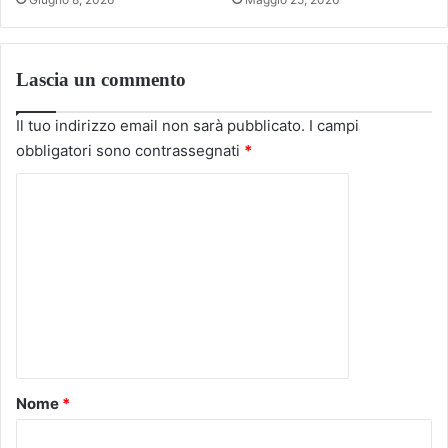
Lascia un commento
Il tuo indirizzo email non sarà pubblicato.
I campi
obbligatori sono contrassegnati
*
C
o
m
m
e
n
t
o
Nome
*
*