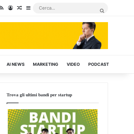
In
u Tube
RSS
Accedi
Articoli Casuali
Barra laterale
CERCA...
AI NEWS
MARKETING
VIDEO
PODCAST
Trova gli ultimi bandi per startup