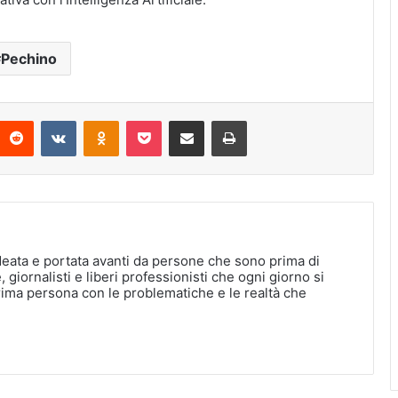
Pechino
interest
Reddit
VKontakte
Odnoklassniki
Pocket
Condividi via Email
Stampa
deata e portata avanti da persone che sono prima di
, giornalisti e liberi professionisti che ogni giorno si
rima persona con le problematiche e le realtà che