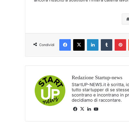
Facebook
X
LinkedIn
Tumblr
P
Condividi
Redazione Startup-news
StartUP-NEWS.it è scritta, i
tutto startupper di se stesse
scontrano e incontrano in p
decidiamo di raccontare.
Facebook
X
LinkedIn
You
Tube