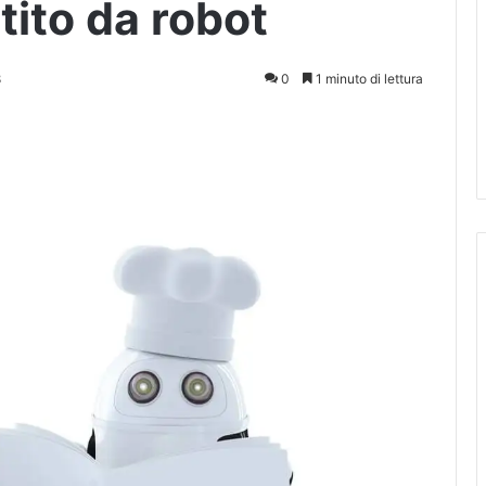
ito da robot
8
0
1 minuto di lettura