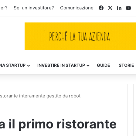
Facebook
X
Linked
Yo
der?
Sei un investitore?
Comunicazione
NA STARTUP
INVESTIRE IN STARTUP
GUIDE
STORIE
ristorante interamente gestito da robot
 il primo ristorante