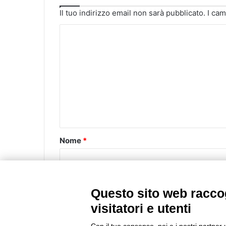
Il tuo indirizzo email non sarà pubblicato.
I cam
C
o
m
m
e
n
t
o
Nome
*
*
Email
*
Questo sito web raccog
visitatori e utenti