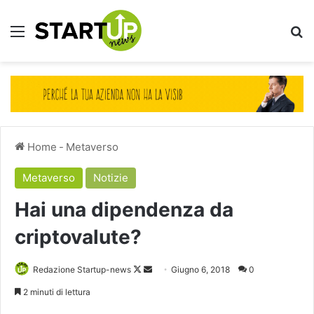
Menu
Ce
Home
-
Metaverso
Metaverso
Notizie
Hai una dipendenza da
criptovalute?
Follow
Invia
Redazione Startup-news
Giugno 6, 2018
0
on
un'email
2 minuti di lettura
X