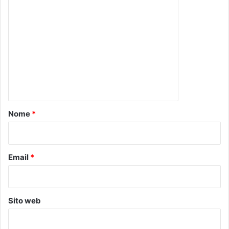
C
o
m
m
e
n
t
o
Nome
*
*
Email
*
Sito web