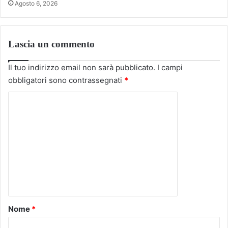
Agosto 6, 2026
Lascia un commento
Il tuo indirizzo email non sarà pubblicato.
I campi
obbligatori sono contrassegnati
*
C
o
m
m
e
n
t
o
Nome
*
*