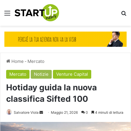
Menu
Ce
Home
-
Mercato
Mercato
Notizie
Venture Capital
Hotiday guida la nuova
classifica Sifted 100
Invia
Salvatore Viola
Maggio 21, 2026
0
4 minuti di lettura
un'email