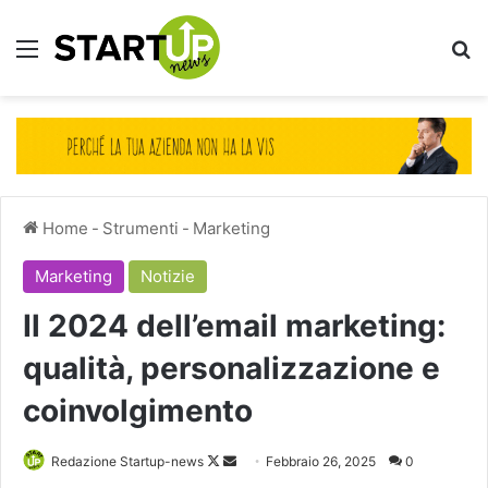
Menu
Ce
Home
-
Strumenti
-
Marketing
Marketing
Notizie
Il 2024 dell’email marketing:
qualità, personalizzazione e
coinvolgimento
Follow
Invia
Redazione Startup-news
Febbraio 26, 2025
0
on
un'email