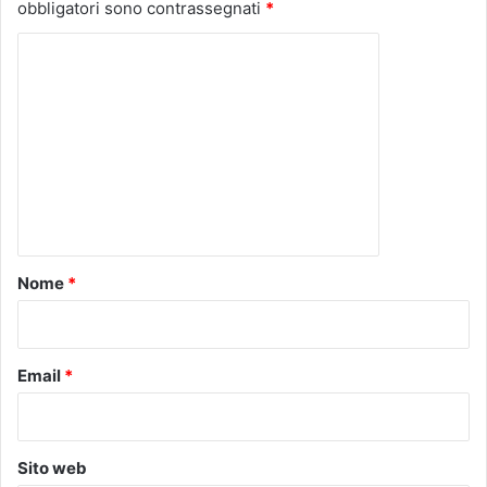
obbligatori sono contrassegnati
*
C
o
m
m
e
n
t
o
Nome
*
*
Email
*
Sito web