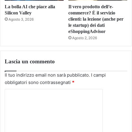
La bolla AI che piace alla
Il vero prodotto dell’e-
Silicon Valley
commerce? È il servizio
clienti: la lezione (anche per
Agosto 3, 2026
le startup) dei dati
eShoppingAdvisor
Agosto 2, 2026
Lascia un commento
Il tuo indirizzo email non sarà pubblicato.
I campi
obbligatori sono contrassegnati
*
C
o
m
m
e