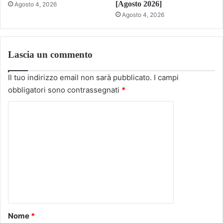
[Agosto 2026]
Agosto 4, 2026
Agosto 4, 2026
Lascia un commento
Il tuo indirizzo email non sarà pubblicato.
I campi
obbligatori sono contrassegnati
*
C
o
m
m
e
n
t
o
Nome
*