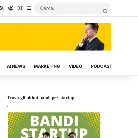
In
u Tube
RSS
Accedi
Articoli Casuali
Barra laterale
CERCA...
AI NEWS
MARKETING
VIDEO
PODCAST
Trova gli ultimi bandi per startup