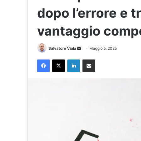
dopo l’errore e t
vantaggio compe
Invia
Salvatore Viola
Maggio 5, 2025
un'email
Facebook
X
LinkedIn
Condividi via Email