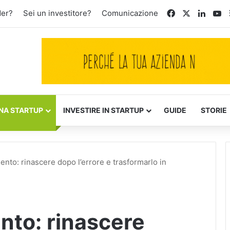
Facebook
X
Linked
Yo
der?
Sei un investitore?
Comunicazione
NA STARTUP
INVESTIRE IN STARTUP
GUIDE
STORIE
mento: rinascere dopo l’errore e trasformarlo in
ento: rinascere