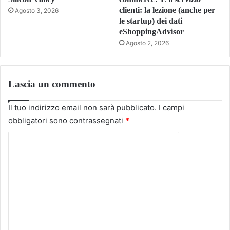
clienti: la lezione (anche per
Agosto 3, 2026
le startup) dei dati
eShoppingAdvisor
Agosto 2, 2026
Lascia un commento
Il tuo indirizzo email non sarà pubblicato.
I campi
obbligatori sono contrassegnati
*
C
o
m
m
e
n