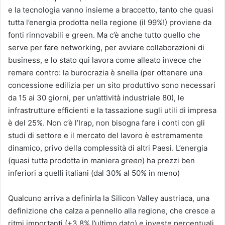
e la tecnologia vanno insieme a braccetto, tanto che quasi
tutta l’energia prodotta nella regione (il 99%!) proviene da
fonti rinnovabili e green. Ma c’è anche tutto quello che
serve per fare networking, per avviare collaborazioni di
business, e lo stato qui lavora come alleato invece che
remare contro: la burocrazia è snella (per ottenere una
concessione edilizia per un sito produttivo sono necessari
da 15 ai 30 giorni, per un’attività industriale 80), le
infrastrutture efficienti e la tassazione sugli utili di impresa
è del 25%. Non c’è l’Irap, non bisogna fare i conti con gli
studi di settore e il mercato del lavoro è estremamente
dinamico, privo della complessità di altri Paesi. L’energia
(quasi tutta prodotta in maniera
green
) ha prezzi ben
inferiori a quelli italiani (dal 30% al 50% in meno)
Qualcuno arriva a definirla la Silicon Valley austriaca, una
definizione che calza a pennello alla regione, che cresce a
ritmi importanti (+3.8% l’ultimo dato) e investe percentuali