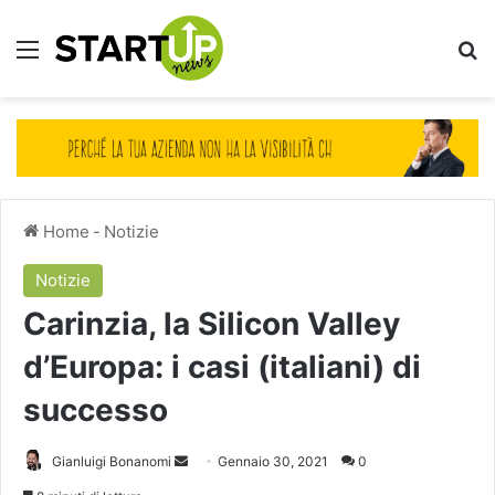
Menu
Ce
Home
-
Notizie
Notizie
Carinzia, la Silicon Valley
d’Europa: i casi (italiani) di
successo
Invia
Gianluigi Bonanomi
Gennaio 30, 2021
0
un'email