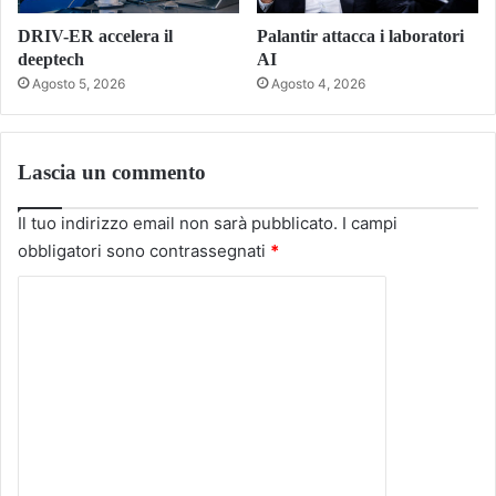
DRIV-ER accelera il
Palantir attacca i laboratori
deeptech
AI
Agosto 5, 2026
Agosto 4, 2026
Lascia un commento
Il tuo indirizzo email non sarà pubblicato.
I campi
obbligatori sono contrassegnati
*
C
o
m
m
e
n
t