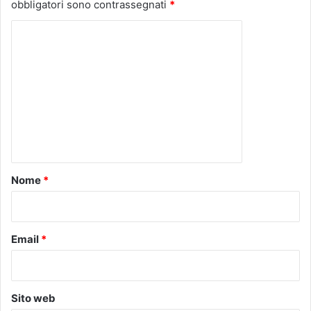
obbligatori sono contrassegnati
*
C
o
m
m
e
n
t
o
Nome
*
*
Email
*
Sito web