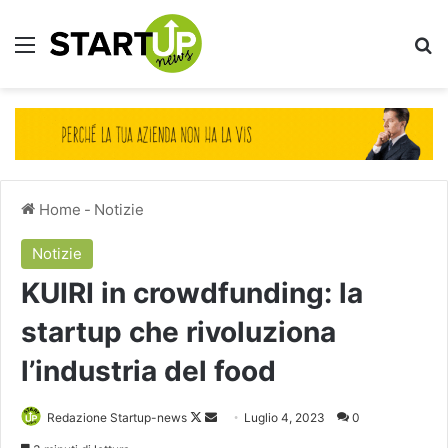
Menu
Ce
Home
-
Notizie
Notizie
KUIRI in crowdfunding: la
startup che rivoluziona
l’industria del food
Follow
Invia
Redazione Startup-news
Luglio 4, 2023
0
on
un'email